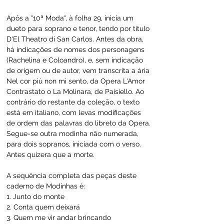
Apôs a "10ª Moda", à folha 29, inicia um 
dueto para soprano e tenor, tendo por título 
D'El Theatro di San Carlos. Antes da obra, 
há indicações de nomes dos personagens 
(Rachelina e Coloandro), e, sem indicação 
de origem ou de autor, vem transcrita a ária 
Nel cor più non mi sento, da Opera L'Amor 
Contrastato o La Molinara, de Paisiello. Ao 
contrário do restante da coleção, o texto 
está em italiano, com levas modificações 
de ordem das palavras do libreto da Opera. 
Segue-se outra modinha não numerada, 
para dois sopranos, iniciada com o verso. 
Antes quizera que a morte.
A sequência completa das peças deste 
caderno de Modinhas é:
1. Junto do monte
2. Conta quem deixará
3. Quem me vir andar brincando