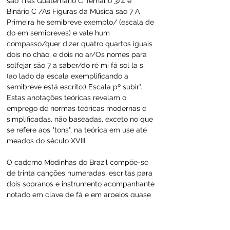
são Tres Quaternário C Ternário 3/4 e 
Binário C /As Figuras da Música são 7 A 
Primeira he semibreve exemplo/ (escala de 
do em semibreves) e vale hum 
compasso/quer dizer quatro quartos iguais 
dois no chão, e dois no ar/Os nomes para 
solfejar são 7 a saber/do ré mi fá sol la si 
(ao lado da escala exemplificando a 
semibreve está escrito:) Escala pº subir". 
Estas anotações teóricas revelam o 
emprego de normas teóricas modernas e 
simplificadas, não baseadas, exceto no que 
se refere aos "tons", na teórica em use até 
meados do século XVIII.
O caderno Modinhas do Brazil compõe-se 
de trinta canções numeradas, escritas para 
dois sopranos e instrumento acompanhante 
notado em clave de fá e em arpejos quase 
continuos, fazendo pensar em violão ou 
viola. No catálogo da Biblioteca, entretanto, 
sua autora indica tratar-se de obras para 