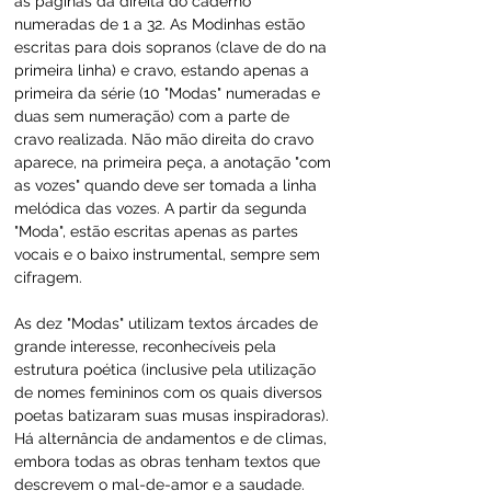
as páginas da direita do caderno 
numeradas de 1 a 32. As Modinhas estão 
escritas para dois sopranos (clave de do na 
primeira linha) e cravo, estando apenas a 
primeira da série (10 "Modas" numeradas e 
duas sem numeração) com a parte de 
cravo realizada. Não mão direita do cravo 
aparece, na primeira peça, a anotação "com 
as vozes" quando deve ser tomada a linha 
melódica das vozes. A partir da segunda 
"Moda", estão escritas apenas as partes 
vocais e o baixo instrumental, sempre sem 
cifragem.
As dez "Modas" utilizam textos árcades de 
grande interesse, reconhecíveis pela 
estrutura poética (inclusive pela utilização 
de nomes femininos com os quais diversos 
poetas batizaram suas musas inspiradoras). 
Há alternância de andamentos e de climas, 
embora todas as obras tenham textos que 
descrevem o mal-de-amor e a saudade.