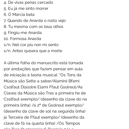
4. De vivas penas cercado
5. Eu já me sinto morrer
6. Ó Márcia bela
7. Quando de Anarda o rosto vejo
8. Tu mesma com os teus olhos
9. Fingiu-me Anarda
10. Formosa Anarda
s/n. Nel cor più non mi sento
s/n. Antes quisera que a morte
A última folha do manuscrito está tomada 
por anotações que fazem pensar em aula 
de iniciação à teoria musical: "Os Tons da 
Música são Sette a saber/Alamiré Bfami 
Csolfaut Dlasolré Elami Ffaut Gsolreut/As 
Claves da Música são Tres a primeira he de 
Csolfaut exemplo/ (desenho da clave do na 
primeira linha) /a 2º de Gsolreut exemplo/ 
(desenho da clave de sol na segunda linha) 
ja Terceira de Ffaut exemplo/ (desenho da 
clave de fá na quarta linha) /Os Tempos 