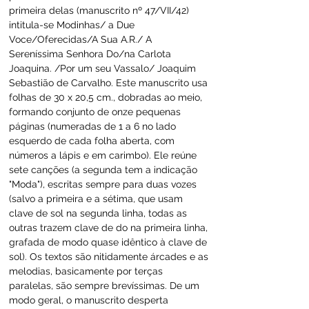
primeira delas (manuscrito nº 47/VII/42) 
intitula-se Modinhas/ a Due 
Voce/Oferecidas/A Sua A.R./ A 
Sereníssima Senhora Do/na Carlota 
Joaquina. /Por um seu Vassalo/ Joaquim 
Sebastião de Carvalho. Este manuscrito usa 
folhas de 30 x 20,5 cm., dobradas ao meio, 
formando conjunto de onze pequenas 
páginas (numeradas de 1 a 6 no lado 
esquerdo de cada folha aberta, com 
números a lápis e em carimbo). Ele reúne 
sete canções (a segunda tem a indicação 
"Moda"), escritas sempre para duas vozes 
(salvo a primeira e a sétima, que usam 
clave de sol na segunda linha, todas as 
outras trazem clave de do na primeira linha, 
grafada de modo quase idêntico à clave de 
sol). Os textos são nitidamente árcades e as 
melodias, basicamente por terças 
paralelas, são sempre brevíssimas. De um 
modo geral, o manuscrito desperta 