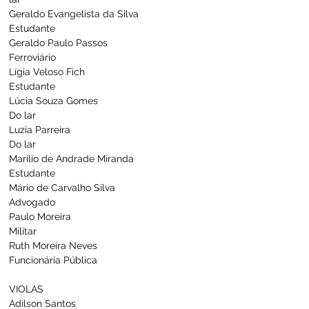
Geraldo Evangelista da Silva                     
Estudante
Geraldo Paulo Passos                                 
Ferroviário
Lígia Veloso Fich                                          
Estudante
Lúcia Souza Gomes                                     
Do lar
Luzia Parreira                                                
Do lar
Marílio de Andrade Miranda                      
Estudante
Mário de Carvalho Silva                              
Advogado
Paulo Moreira                                               
Militar
Ruth Moreira Neves                                     
Funcionária Pública
VIOLAS
Adilson Santos                                             