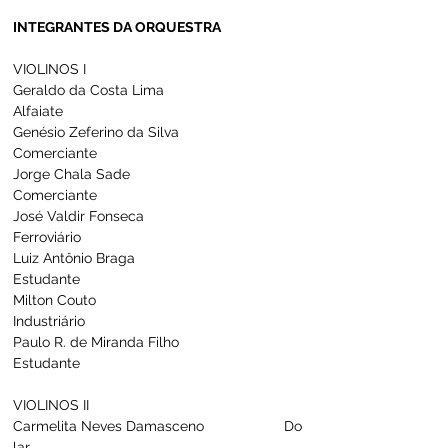
INTEGRANTES DA ORQUESTRA
VIOLINOS I
Geraldo da Costa Lima                                
Alfaiate
Genésio Zeferino da Silva                           
Comerciante
Jorge Chala Sade                                         
Comerciante
José Valdir Fonseca                                     
Ferroviário
Luiz Antônio Braga                                       
Estudante
Milton Couto                                                  
Industriário
Paulo R. de Miranda Filho                           
Estudante
VIOLINOS II
Carmelita Neves Damasceno                    Do 
lar