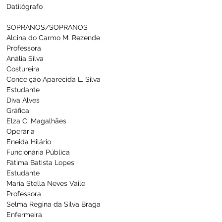
Datilógrafo
SOPRANOS/SOPRANOS
Alcina do Carmo M. Rezende                    
Professora
Anália Silva                                                    
Costureira
Conceição Aparecida L. Silva                    
Estudante
Diva Alves                                                      
Gráfica
Elza C. Magalhães                                       
Operária
Eneida Hilário                                               
Funcionária Pública
Fátima Batista Lopes                                  
Estudante
Maria Stella Neves Vaile                            
Professora
Selma Regina da Silva Braga                    
Enfermeira