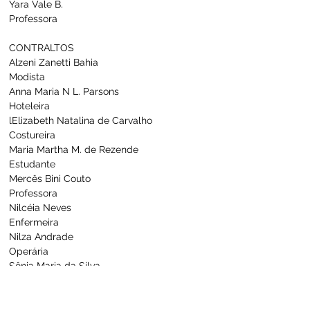
Yara Vale B.                                                   
Professora
CONTRALTOS
Alzeni Zanetti Bahia                                    
Modista
Anna Maria N L. Parsons                            
Hoteleira
lElizabeth Natalina de Carvalho               
Costureira
Maria Martha M. de Rezende                    
Estudante
Mercês Bini Couto                                      
Professora
Nilcéia Neves                                              
Enfermeira
Nilza Andrade                                             
Operária
Sônia Maria da Silva                                   
Secretária
Suely Aparecida C. Franco                       
Estudante