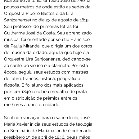
Rua Santo Antonio, em São João del-Rei (a 
poucos metros de onde estão as sedes da 
Orquestra Ribeiro Bastos e da Lira 
Sanjoanense) no dia 23 de agosto de 1819. 
Seu professor de primeiras letras foi 
Guilherme José da Costa. Seu aprendizado 
musical foi orientado por seu tio Francisco 
de Paula Miranda, que dirigia um dos coros 
de música da cidade, aquela que hoje é a 
Orquestra Lira Sanjoanense, dedicando-se 
ao canto, ao violino e à clarineta. Por esta 
época, seguiu seus estudos com mestres 
de latim, francês, história, geografia e 
filosofia. E foi aluno dos mais aplicados, 
pois em 1840 recebeu medalha de prata 
em distribuição de prêmios entre os 
melhores alunos da cidade.
Sentindo vocação para o sacerdócio, José 
Maria Xavier inicia seus estudos de teologia 
no Seminário de Mariana, onde é ordenado 
presbítero 19 de abril de 1846, pelas mãos 