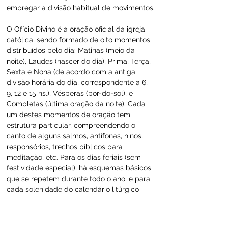
empregar a divisão habitual de movimentos.
O Ofício Divino é a oração oficial da igreja 
católica, sendo formado de oito momentos 
distribuídos pelo dia: Matinas (meio da 
noite), Laudes (nascer do dia), Prima, Terça, 
Sexta e Nona (de acordo com a antiga 
divisão horária do dia, correspondente a 6, 
9, 12 e 15 hs.), Vésperas (por-do-sol), e 
Completas (última oração da noite). Cada 
um destes momentos de oração tem 
estrutura particular, compreendendo o 
canto de alguns salmos, antífonas, hinos, 
responsórios, trechos bíblicos para 
meditação, etc. Para os dias feriais (sem 
festividade especial), há esquemas básicos 
que se repetem durante todo o ano, e para 
cada solenidade do calendário litúrgico 
existem ofícios especiais. Tradicionalmente, 
todas as partes do ofício eram cantadas 
em comunidade, havendo maior solenidade 