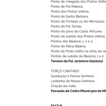
Textos do 
FONTES CULTURAIS DA MÚS
Música religiosa em comuni
TACAPE — Série música dos
FACE A
MÚSICA DE TERREIRO
Ponto de chegada dos Preto
Ponto de Pai Mateus
Ponto dos Pretos Velhos.
Ponto de Santa Bárbara.
Ponto de Firmeza ou de Afir
Ponto de Pai Tomás
Ponto do povo da Costa Afri
Ponto de subida dos Pretos 
Pontos dos Baianos 1, 2 e 3.