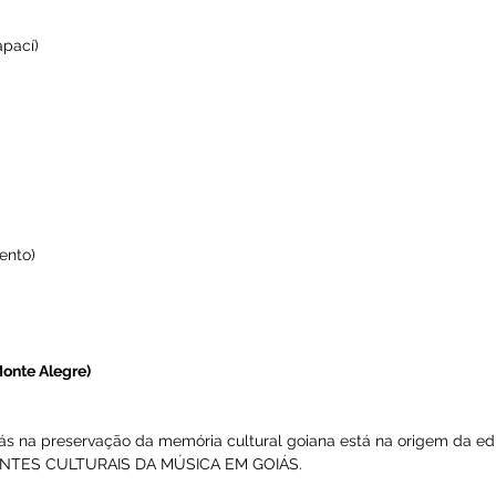
a de nagô.
 1 e 2
ânia)
 de Mineiros)
TIÃO
 — I tapací)