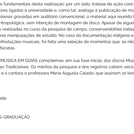
(fragmento)
io de Monte Alegre)
 de Goiás na preservação da memória cultural goiana está na 
coleção FONTES CULTURAIS DA MÚSICA EM GOIÁS.
aspectos fundamentais desta realização: por um lado, tratase
quisadores ligados à universidade e, como tal, análoga à publ
has goianas gravadas em auditório convencional, o material a
uisa antropológica, sem intenção de montagem de disco. Ape