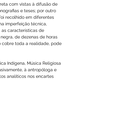
origem da edição desta série de três 
 de ação concreta com vistas à difusão de 
icação de monografias e teses; por outro 
qui reunido foi recolhido em diferentes 
sar de alguma imperfeição técnica, 