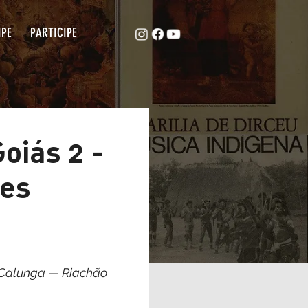
ACAPE
EQUIPE
PARTICIPE
 em Goiás 2 -
nidades
e Mineiros), Calunga — Riachão