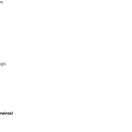
Encarte
ICA EM GOIÁS - 2
dades negras
 povos — mono — T 010
s Velhos.
mação.
cana
Velhos