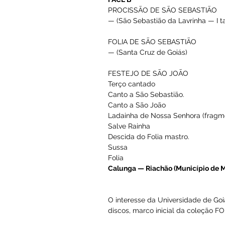
Ponto de Maria Baiana.
Ponto de Preto Velho na linh
Pontos de subida de Baianos
Terreiro do Pai Jerônimo (Goi
TERÇO CANTADO
Saudação à Nossa Senhora.
Ladainha de Nossa Senhora.
Oração da noite.
Povoado de Cedro (Município
FACE B
PROCISSÃO DE SÃO SEBAS
— (São Sebastião da Lavrinha
FOLIA DE SÃO SEBASTIÃO
— (Santa Cruz de Goiás)