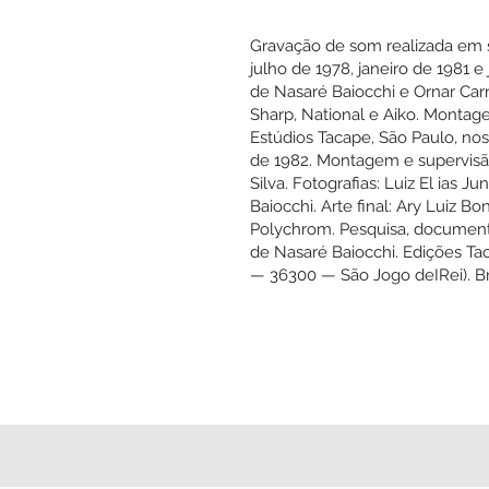
nte Alegre)
Gravação de som r
julho de 1978, jan
de Nasaré Baiocch
Sharp, National e 
Estúdios Tacape, S
de 1982. Montagem
Silva. Fotografias:
Baiocchi. Arte fina
Polychrom. Pesqui
de Nasaré Baiocchi
— 36300 — São Jogo