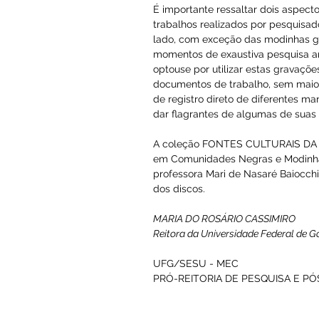
FESTEJO DE SÃO JOÃO
Terço cantado
Canto a São Sebastião.
Canto a São João
Ladainha de Nossa Senhora 
Salve Rainha
Descida do Folia mastro.
Sussa
Folia
Calunga — Riachão (Municíp
O interesse da Universidade
discos, marco inicial da 
É importante ressaltar dois 
trabalhos realizados por pes
lado, com exceção das modin
momentos de exaustiva pesq