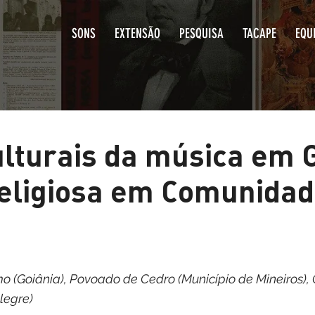
SONS
EXTENSÃO
PESQUISA
T
 culturais da música
 Religiosa em Comu
s
Jerônimo (Goiânia), Povoado de Cedro (Município d