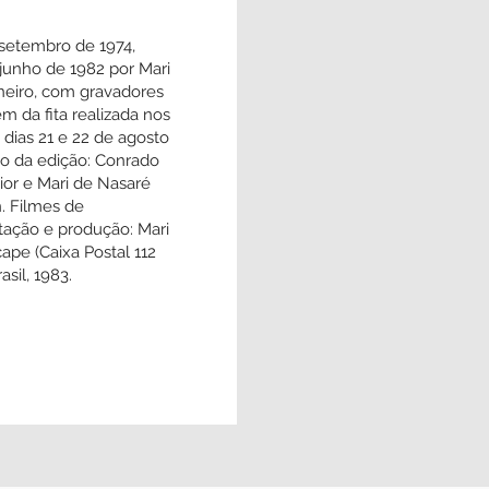
ealizada em setembro de 1974,
eiro de 1981 e junho de 1982 por Mari
i e Ornar Carneiro, com gravadores
Aiko. Montagem da fita realizada nos
ão Paulo, nos dias 21 e 22 de agosto
 e supervisão da edição: Conrado
 Luiz El ias Junior e Mari de Nasaré
l: Ary Luiz Bon. Filmes de
sa, documentação e produção: Mari
. Edições Tacape (Caixa Postal 112
 deIRei). Brasil, 1983.