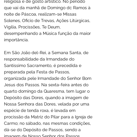
religiosa e de gosto artístico. No período 
que vai da manhã de Domingo dc Ramos à 
noite de Páscoa, realizam-se Missas 
Solenes, Oficio de Trevas, Ações Litúrgicas, 
Vigília, Procissões, Te Deum, 
desempenhando a Música função da maior 
importância.
Em São João del-Rei, a Semana Santa, de 
responsabilidade da Irmandade do 
Santíssimo Sacramento, é precedida e 
preparada pela Festa de Passos, 
organizada pele Irmandade do Senhor Bom 
Jesus dos Passos. Na sexta-feira antes do 
quarto domingo da Quaresma, tem lugar o 
Depósito das Dores, quando a imagem de 
Nossa Senhora das Dores, velada por uma 
espécie de tenda roxa, é levada em 
procissão da Matriz do Pilar para a Igreja de 
Carmo; no sábado, nas mesmas condições, 
dá-se do Depósito de Passos, sendo a 
imagem de Nosso Senhor dos Passos 