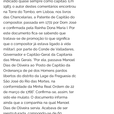
indicado quase sempre como capitão. Em 
1983, o autor destes comentários encontrou 
na Torre do Tombo, em Lisboa, nos livros 
das Chancelarias, a Patente de Capitão do 
compositor, passada em 1772 por Dom José 
e confirmada pela Rainha Dona Maria I. Por 
este documento fica-se sabendo que 
tratava-se de promoção (o que significa 
que o compositor já estava ligado à vida 
militar), por parte do Conde de Valladares, 
Governador e Capitão-Geral da Capitania 
das Minas Gerais. “Por ela, passava Manoel 
Dias de Oliveira ao ‘Posto de Capitão da 
Ordenança de pé dos Homens pardos 
libertos do distrito da Lage da Freguesia dc 
São José do Rio das Mortes, na 
conformidade da Minha Real Ordem de 22 
de março de 1766”. Confirma-se, assim, ter 
sido ele mulato. O documento informa 
ainda que a companhia na qual Manoel 
Dias de Oliveira servia. Acabava de ser 
reestruturada, compondo-se de 60 