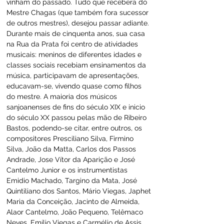
vinham do passado. Tudo que recebera do 
Mestre Chagas (que também fora sucessor 
de outros mestres), desejou passar adiante. 
Durante mais de cinquenta anos, sua casa 
na Rua da Prata foi centro de atividades 
musicais: meninos de diferentes idades e 
classes sociais recebiam ensinamentos da 
música, participavam de apresentações, 
educavam-se, vivendo quase como filhos 
do mestre. A maioria dos músicos 
sanjoanenses de fins do século XIX e inicio 
do século XX passou pelas mão de Ribeiro 
Bastos, podendo-se citar, entre outros, os 
compositores Presciliano Silva, Firmino 
Silva, João da Matta, Carlos dos Passos 
Andrade, Jose Vítor da Aparição e José 
Cantelmo Junior e os instrumentistas 
Emidio Machado, Targino da Mata, José 
Quintiliano dos Santos, Mário Viegas, Japhet 
Maria da Conceição, Jacinto de Almeida, 
Alaor Cantelmo, João Pequeno, Telêmaco 
Neves, Emílio Viegas e Carmélio de Assis 