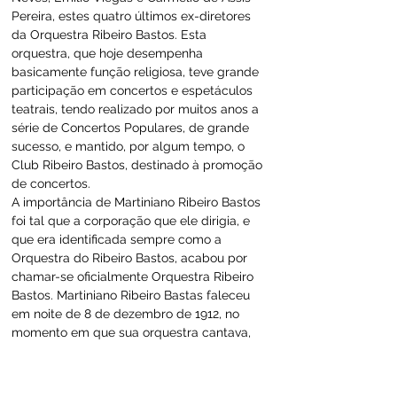
Pereira, estes quatro últimos ex-diretores 
da Orquestra Ribeiro Bastos. Esta 
orquestra, que hoje desempenha 
basicamente função religiosa, teve grande 
participação em concertos e espetáculos 
teatrais, tendo realizado por muitos anos a 
série de Concertos Populares, de grande 
sucesso, e mantido, por algum tempo, o 
Club Ribeiro Bastos, destinado à promoção 
de concertos.
A importância de Martiniano Ribeiro Bastos 
foi tal que a corporação que ele dirigia, e 
que era identificada sempre como a 
Orquestra do Ribeiro Bastos, acabou por 
chamar-se oficialmente Orquestra Ribeiro 
Bastos. Martiniano Ribeiro Bastas faleceu 
em noite de 8 de dezembro de 1912, no 
momento em que sua orquestra cantava, 
na vizinha Igreja da São Francisco, o solene 
Te Deum de encerramento da Novena da 
Conceição. Após as exéquias solenes, com 