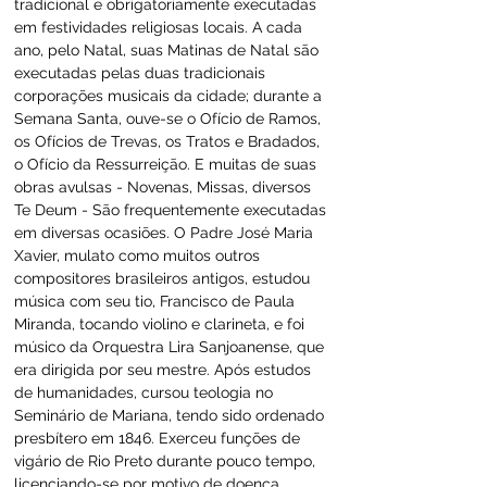
tradicional e obrigatoriamente executadas 
em festividades religiosas locais. A cada 
ano, pelo Natal, suas Matinas de Natal são 
executadas pelas duas tradicionais 
corporações musicais da cidade; durante a 
Semana Santa, ouve-se o Ofício de Ramos, 
os Ofícios de Trevas, os Tratos e Bradados, 
o Ofício da Ressurreição. E muitas de suas 
obras avulsas - Novenas, Missas, diversos 
Te Deum - São frequentemente executadas 
em diversas ocasiões. O Padre José Maria 
Xavier, mulato como muitos outros 
compositores brasileiros antigos, estudou 
música com seu tio, Francisco de Paula 
Miranda, tocando violino e clarineta, e foi 
músico da Orquestra Lira Sanjoanense, que 
era dirigida por seu mestre. Após estudos 
de humanidades, cursou teologia no 
Seminário de Mariana, tendo sido ordenado 
presbítero em 1846. Exerceu funções de 
vigário de Rio Preto durante pouco tempo, 
licenciando-se por motivo de doença. 