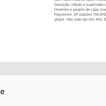
Paulo (2 microfon
fita BASF SP54R). 
São Paulo, maio de
Gravação, edição e
Desenho e projeto 
Polychrom, SP. Edi
36300 -São João de