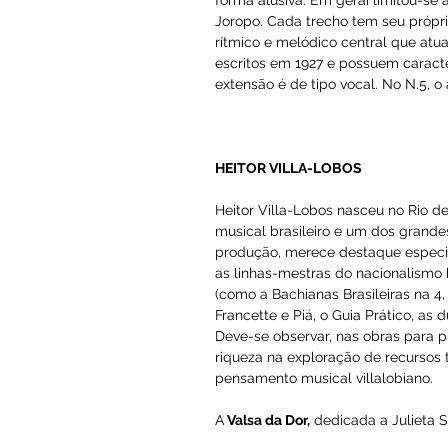
Grande é o número de suas co
concertos para solista e orqu
quintetos para cordas, 3 tri
como 300 Trechos no sentim
autobiografia "Vida de um M
Os 300 
Trechos no sentiment
felizes exemplos do estilo d
dos ritmos de nossas danças,
O âmbito folclórico de Holg
forma alusiva. Em gerai limi
Joropo. Cada trecho tem se
rítmico e melódico central q
escritos em 1927 e possuem c
extensão é de tipo vocal. No