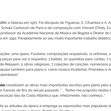
tantes citamos o poema sinfônico La muerte de Mino, estrea
 data de uma nova etapa na música contemporânea chilena. P
saacs, e as Doloras para piano. São muito importantes tam
oema para piano (192832), Fantasia para piano e orquestra (193
te Nur para contralto e piano (1954), Vigilem (1955), etc.
iano foram compostas em 1914. Contem epígrafes líricas de Pe
de Campoamor. Possuem forma de canção, forte expressão ro
se a rara individualidade do autor.
N
em 1880 e faleceu em 1971. Foi discípulo de Figueroa, S. Cif
arent na Schola Cantorum de Paris e de composição com Vinc
. Foi professor da Academia Nacional de Música de Bogotá e
mindo-o em 1942. Paralelamente ao seu muito importante trab
á.