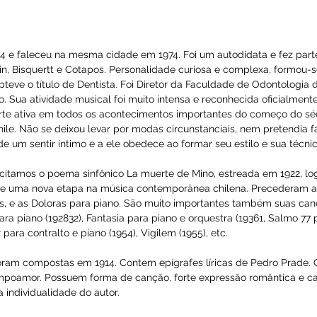
N - 2 Trechos no sentimento popular
lsa da dor
 de ayer
hora ?
cura ...
em 1684 e faleceu na mesma cidade em 1974. Foi um autodidat
o, Lavin, Bisquertt e Cotapos. Personalidade curiosa e compl
910, obteve o título de Dentista. Foi Diretor da Faculdade de
entífico. Sua atividade musical foi muito intensa e reconhec
mou parte ativa em todos os acontecimentos importantes do 
 de Chile. Não se deixou levar por modas circunstanciais, ne
asce de um sentir íntimo e a ele obedece ao formar seu estil