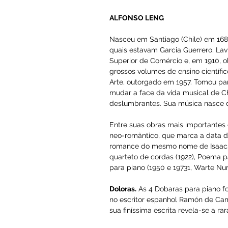
2. GUILLERMO URIBE HOLGUI
3. HEITOR VILLA-LOBOS - Va
FACE B
1. MANUEL ENRIQUEZ - Hoy
2. CORIÚN AHARONIAN - Y a
3. LUIS MUCILLO - ... selva os
ALFONSO LENG
Nasceu em Santiago (Chile) 
quais estavam Garcia Guerrer
Superior de Comércio e, em 1
grossos volumes de ensino ci
Arte, outorgado em 1957. To
mudar a face da vida musical
deslumbrantes. Sua música n