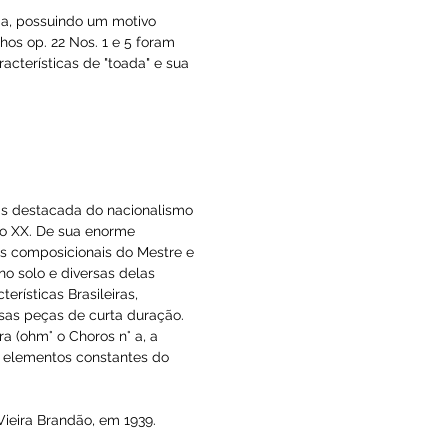
sinfonias, 18 peças sinfônicas, 5 
ra cordas, 7 sonatas para violino e piano, 2 
s, numerosos prelúdios para piano assim 
 Prometeu e Anarkes. Escreveu também sua 
a piano pelo autor. Podem considerar-se 
roposto nestes trechos fazer uma exploração 
onheço..."
s populares da região andina central em 
so de amálgama, possuindo um motivo 
eça. Os Trechos op. 22 Nos. 1 e 5 foram 
lodia com características de "toada" e sua 
.