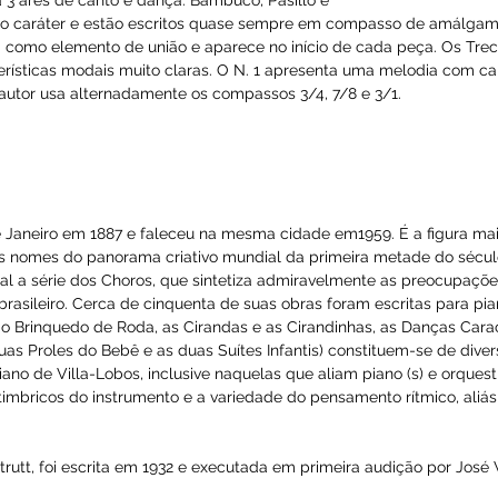
mposições: uma ópera, Furatena; composições orquestrais, 11 
estra, 3 peças para voz e orquestra, 3 ballets, 10 quartetos pa
os, Mina de Réquiem, 5 obras religiosas, 7 coleções de cançõe
ento popular também para piano e, como música incidental,
úsico Colombiano".
o popular 
constituem as obras mais importantes escritas par
e caráter francês de fins do século passado. ".... Tenho-me p
 com exceção das da Costa Atlântica que, infelizmente, não c
uin reflete as atitudes da época e emprega as expressões mai
tou-se a 3 ares de canto e dança: Bambuco, Pasillo e
u próprio caráter e estão escritos quase sempre em compas
ue atua como elemento de união e aparece no início de cada p
aracterísticas modais muito claras. O N. 1 apresenta uma me
 N.5, o autor usa alternadamente os compassos 3/4, 7/8 e 3/1