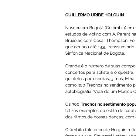
Entre suas obras mais impor
neo-romântico, que marca a
romance do mesmo nome de I
quarteto de cordas (1922), P
para piano (1950 e 19731, War
Doloras.
 As 4 Dobaras para p
no escritor espanhol Ramón 
sua finíssima escrita revela-
GUILLERMO URIBE HOLGUI
Nasceu em Bogotá (Colômbia) 
estudos de violino com A. P
Bruxelas com César Thompson
que ocupou até 1935, reassu
Sinfônica Nacional de Bogot