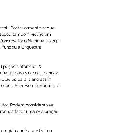
da em 1922, logro máximo do movimento 
recederam a esta obra Maria, sobre 
bém suas canções, Andante para piano e 
61, Salmo 77 para coro (1941), duas sonatas 
dro Prade. O termo "doloras" foi inspirado 
mântica e caráter melancólico. Através de 
uentes e A. Azzali. Posteriormente segue 
ent D'Indy. Estudou também violino em 
 Diretor do Conservatório Nacional, cargo 
alho didático, fundou a Orquestra 