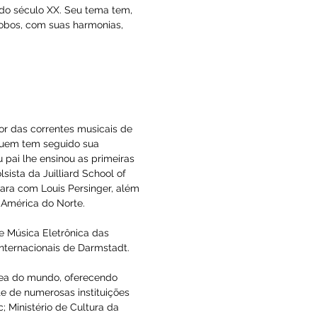
É a figura mais destacada do nacionalismo 
tade do século XX. De sua enorme 
s preocupações composicionais do Mestre e 
itas para piano solo e diversas delas 
Danças Características Brasileiras, 
uem-se de diversas peças de curta duração. 
(s) e orquestra (ohm° o Choros n° a, a 
rítmico, aliás elementos constantes do 
ição por José Vieira Brandão, em 1939.
o XIX e inícios do século XX. Seu tema tem, 
 é bem Villa-Lobos, com suas harmonias, 
ar.