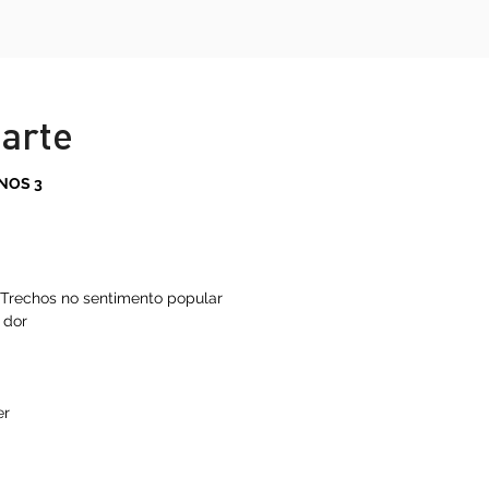
Encarte
ERICANOS 3
as