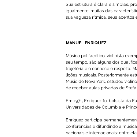
HEITOR VILLA-LOBOS
Heitor Villa-Lobos nasceu n
musical brasileiro e um dos
produção, merece destaque e
as linhas-mestras do naciona
(como a Bachianas Brasileira
Francette e Piá, o Guia Prát
Deve-se observar, nas obras 
riqueza na exploração de re
pensamento musical villalob
A
 Valsa da Dor,
 dedicada a Ju
Sua estrutura é clara e simpl
igualmente, muitas das cara
sua vagueza rítmica, seus a