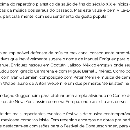
o Rio de Janeiro em 1887 e faleceu na mesma cidade em1959. 
 grandes nomes do panorama criativo mundial da primeira me
special a série dos Choros, que sintetiza admiravelmente a
lismo brasileiro. Cerca de cinquenta de suas obras foram escr
s na 4, o Brinquedo de Roda, as Cirandas e as Cirandinhas, as 
ico, as duas Proles do Bebê e as duas Suítes Infantis) constit
para piano de Villa-Lobos, inclusive naquelas que aliam piano 
cursos timbricos do instrumento e a variedade do pensamento 
iano.
lieta Strutt, foi escrita em 1932 e executada em primeira aud
es, próxima do repertório pianístico de salão de fins do sécul
cterísticas da música dos saraus do passado. Mas esta valsa
centos e, particularmente, com seu sentimento de gosto popul