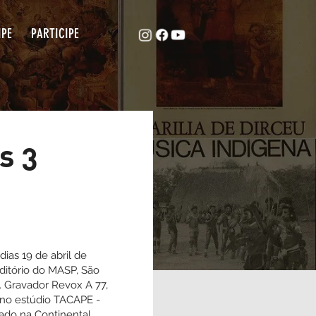
ACAPE
EQUIPE
PARTICIPE
canos 3
alizada nos dias 19 de abril de
de 1988 no auditório do MASP, São