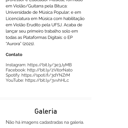
em Violão/Guitarra pela Bituca:
Universidade de Música Popular; e em
Licenciatura em Música com habilitação
em Violão Erudito pela UFSJ. Acaba de
lançar seu primeiro trabalho solo em
todas as Plataformas Digitais: o EP
“Aurora” (2021).
Contato
Instagram:
https://bit.ly/3e3JyMB
Facebook:
http://bit.ly/2VitorNato
Spotify:
https://spoti.fi/3dYNZrM
YouTube:
https://bit.ly/3vvhHLc
Galeria
N
ão há imagens
cadastradas na galeria.