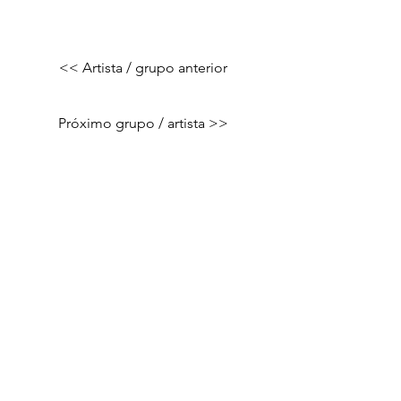
<< Artista / grupo anterior
Próximo grupo / artista >>
Pró-Reitoria de Extensão e Cultura |
UFSJ
Programa de Extensão Sons das
Vertentes | 2023
Departamento de Música