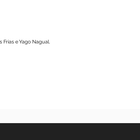
rias e Yago Nagual
nícius Frias e Yago Nagual.