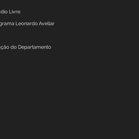
lidade Estúdio Livre.
sista do programa Leonardo Avellar
túdio de Gravação do Departamento