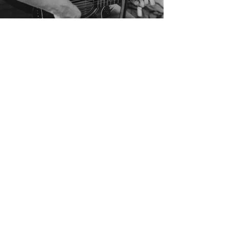
<< Artista / grupo anterior
Próximo grupo / artista >>
Pró-Reitoria de Extensão e Cultura |
UFSJ
Programa de Extensão Sons das
Vertentes | 2023
Departamento de Música