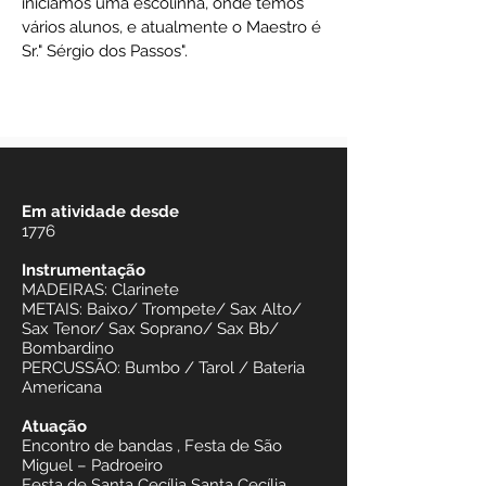
iniciamos uma escolinha, onde temos
vários alunos, e atualmente o Maestro é
Sr." Sérgio dos Passos".
Em atividade desde
1776
Instrumentação
MADEIRAS: Clarinete
METAIS: Baixo/ Trompete/ Sax Alto/
Sax Tenor/ Sax Soprano/ Sax Bb/
Bombardino
PERCUSSÃO: Bumbo / Tarol / Bateria
Americana
Atuação
Encontro de bandas , Festa de São
Miguel – Padroeiro
Festa de Santa Cecília Santa Cecília