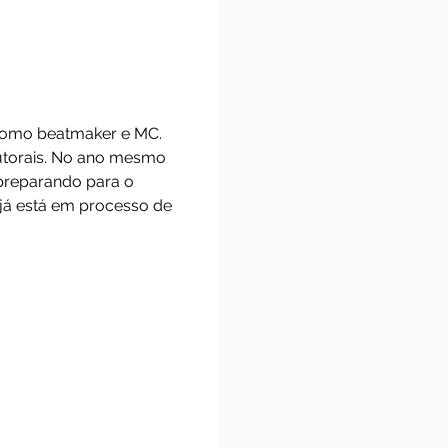
ap em 2012 como beatmaker e MC.
om 8 faixas autorais. No ano mesmo
tbm está se preparando para o
 álbum que já está em processo de