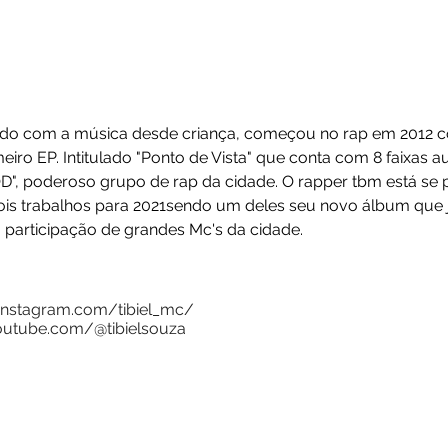
iel
envolvido com a música desde criança, começou no r
 primeiro EP. Intitulado "Ponto de Vista" que conta c
 na "SØD", poderoso grupo de rap da cidade. O rapper 
ros dois trabalhos para 2021sendo um deles seu novo
a com participação de grandes Mc's da cidade.
//www.instagram.com/tibiel_mc/
www.youtube.com/@tibielsouza