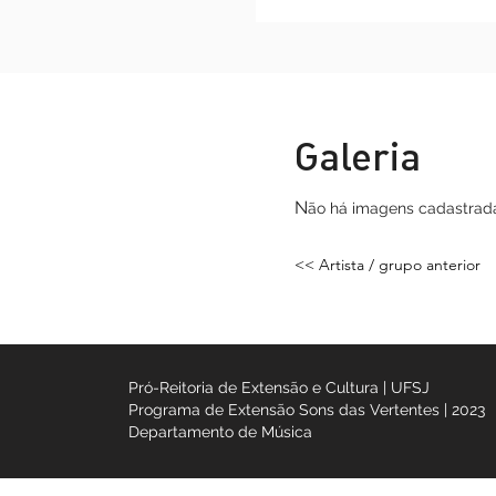
Galeria
N
ão há imagens
cada
<< Artista / grupo ant