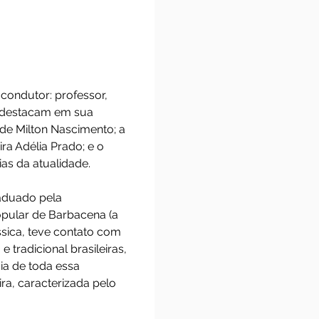
rdas é o fio condutor: professor,
as, algumas se destacam em sua
Viva Bituca” de Milton Nascimento; a
tisa brasileira Adélia Prado; e o
res referências da atualidade.
lo (USP), graduado pela
da Música Popular de Barbacena (a
 música clássica, teve contato com
as caipira e tradicional brasileiras,