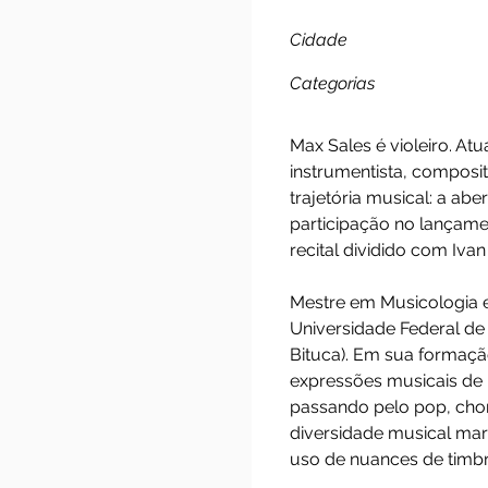
Max Sa
Cidade
Categorias
Max Sales é violei
instrumentista, co
trajetória musical
participação no la
recital dividido c
Mestre em Musicol
Universidade Fede
Bituca). Em sua f
expressões musicai