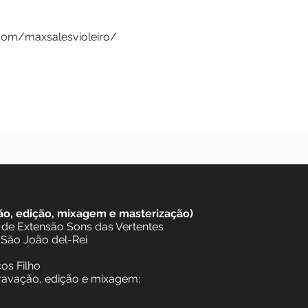
 choro, roque, até o modernismo de Heitor Villa-Lobos
l marca sua maneira de explorar as possibilidades da v
timbres, dinâmicas, gestos e da relação entre som e si
agram.com/maxsalesvioleiro/
gravação, edição, mixagem e masterização)