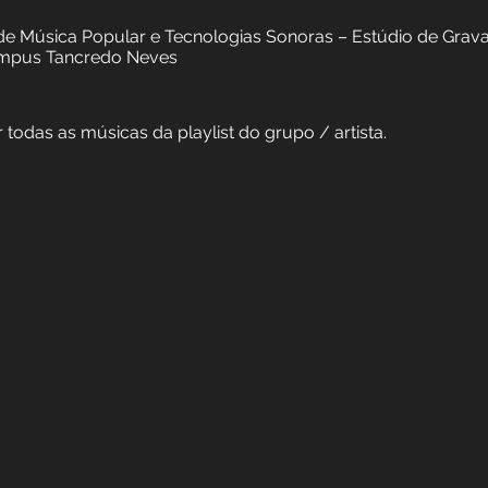
grama de Extensão Sons das Vertentes
ral de São João del-Rei
. Marcos Filho
uisa, gravação, edição e mixagem:
áticas de Música Popular e Tecnologias Sonoras – Es
J - Campus Tancredo Neves
r todas as músicas da playlist do grupo / artista.