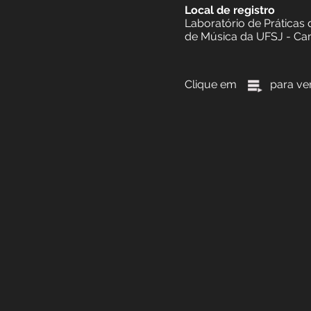
Gravado pelo Pro
Universidade Fede
Coordenação: Prof
Bolsistas de pesq
Leonardo Avellar
Local de registro
Laboratório de Pr
de Música da UFS
Clique em para ve