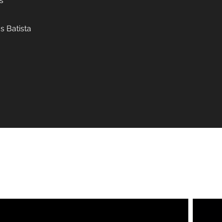
cavaquinho, pandeiro e violão.
egas
Cascaes
than
dro
: Lucas Batista