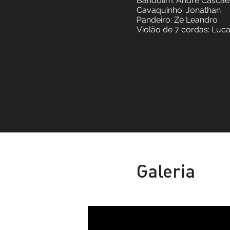
Instrumentação
Flauta, bandolim, 
Músicos
Flauta: Salomé Vi
Bandolim: André 
Cavaquinho: Jona
Pandeiro: Zé Lean
Violão de 7 cordas