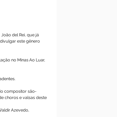
til
ica de São João del Rei, que já
uniram para divulgar este gênero
, a apresentação no Minas Ao Luar,
nomia de Tiradentes.
 Rei, obras do compositor são-