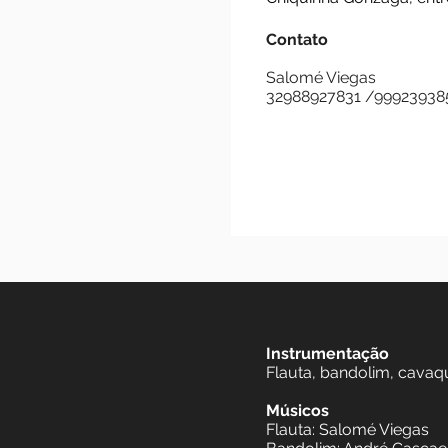
joanense Oswaldo C
autor.
Faz parte do reper
Chiquinha Gonzaga
Contato
Salomé Viegas
32988927831 /999