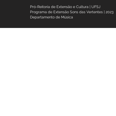
<< Artista / grupo ant
Pró-Reitoria de Extensão e Cultura | UFSJ
Programa de Extensão Sons das Vertentes |
Departamento de Música