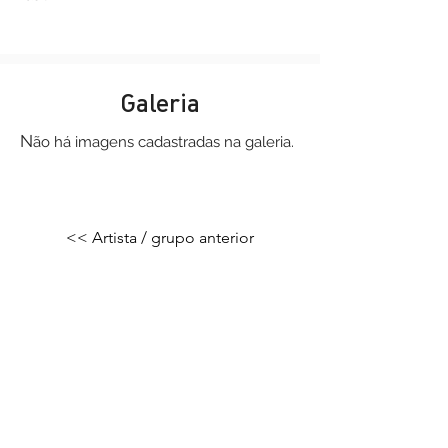
Galeria
N
ão há imagens
cadastradas na galeria.
<< Artista / grupo anterior
Próximo grupo / artista >>
Pró-Reitoria de Extensão e Cultura |
UFSJ