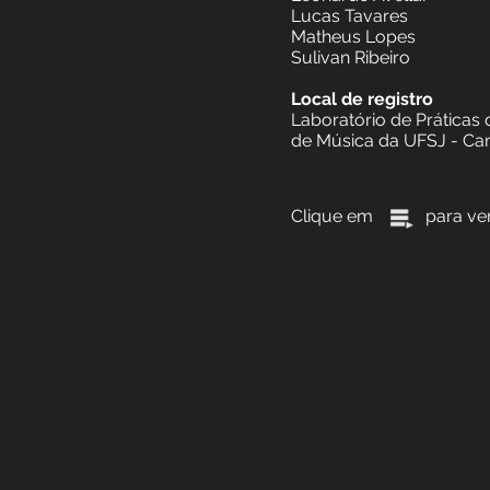
Equipe Técnica (
Gravado pelo Pro
Universidade Fede
Coordenação: Prof
Bolsistas de pesq
Leonardo Avellar
Lucas Tavares
Matheus Lopes
Sulivan Ribeiro
Local de registro
Laboratório de Pr
de Música da UFS
Clique em para ve