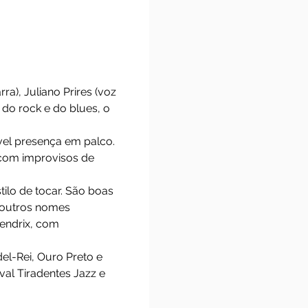
al e guitarra), Juliano Prires (voz
grandes nomes do rock e do blues, o
m uma notável presença em palco.
jazzística, com improvisos de
as no seu estilo de tocar. São boas
ixon, dentre outros nomes
tarra Jimi Hendrix, com
utras.