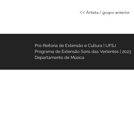
Galeria
N
ão há imagens
cada
<< Artista / grupo ant
Pró-Reitoria de Extensão e Cultura | UFSJ
Programa de Extensão Sons das Vertentes |