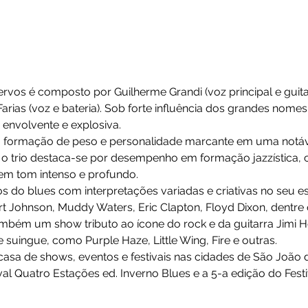
s Trio
 Cuervos é composto por Guilherme Grandi (voz princip
me de Farias (voz e bateria). Sob forte influência dos 
ridade envolvente e explosiva.
os com formação de peso e personalidade marcante e
rgia, o trio destaca-se por desempenho em formação 
uitarra em tom intenso e profundo.
clássicos do blues com interpretações variadas e criativ
, Robert Johnson, Muddy Waters, Eric Clapton, Floyd D
em também um show tributo ao ícone do rock e da gui
eso e suingue, como Purple Haze, Little Wing, Fire e o