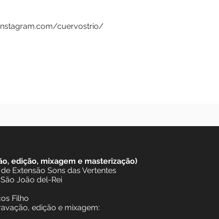
ou em casa de shows, eventos e festivais nas cidades d
 festival Quatro Estações ed. Inverno Blues e a 5-a edi
 2018.
//www.instagram.com/cuervostrio/
l.com