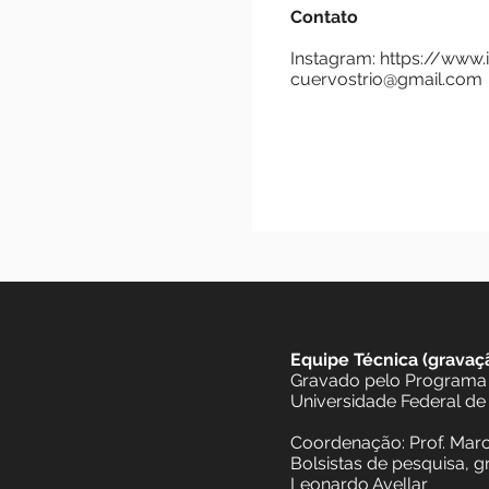
O trio já apresent
Tiradentes; como o
Vinho em junho de
Contato
Instagram:
https:
cuervostrio@gmai