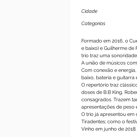
Cuervo
Cidade
Categorias
Formado em 2016, o
e baixo) e Guilher
trio traz uma sono
A união de músic
Com conexão e ene
baixo, bateria e g
O repertório traz 
doses de B.B King
consagrados. Traz
apresentações de p