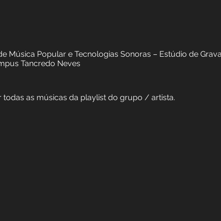
gravação, edição, mixagem e masterização)
grama de Extensão Sons das Vertentes
ral de São João del-Rei
. Marcos Filho
uisa, gravação, edição e mixagem:
áticas de Música Popular e Tecnologias Sonoras – Es
J - Campus Tancredo Neves
r todas as músicas da playlist do grupo / artista.