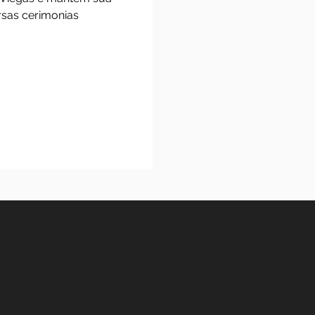
fica Louva Sião. Desde essa mesma
e Federal de São João de Rei através
Maria Amélia Viegas e mantem sua
atua em diversas cerimonias