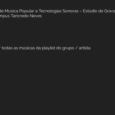
gravação, edição, mixagem e masterização)
ão, edição, mixagem e masterização: Leonardo Avellar
áticas de Música Popular e Tecnologias Sonoras – Es
J - Campus Tancredo Neves
r todas as músicas da playlist do grupo / artista.