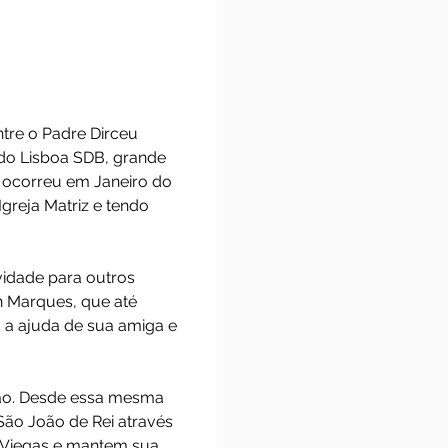
da Síon
 conversa entre o Padre Dirceu
 Padre Geraldo Lisboa SDB, grande
saio do coral ocorreu em Janeiro do
roinhas da Igreja Matriz e tendo
 assim a atividade para outros
 para Willian Marques, que até
011 conta com a ajuda de sua amiga e