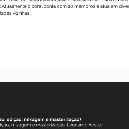
n” foi dado ao coral na Semana Santa de 2012 e signi
ou a participar do projeto de extensão da Universidad
ar para Preservar” coordenado pela Professora Ms. 
as atuais.Atualmente o coral conta com 20 membros e 
e e cidades vizinhas.