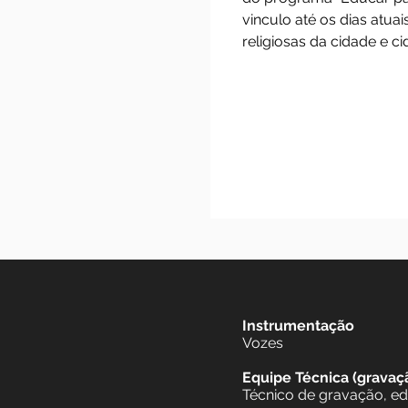
O nome “Lauda Sio
data, o coral pass
do programa “Educ
vinculo até os di
religiosas da cidad