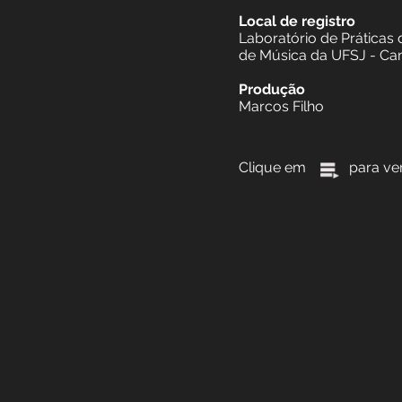
Instrumentação
Vozes
Equipe Técnica (
Técnico de gravaç
Local de registro
Laboratório de Pr
de Música da UFS
Produção
Marcos Filho
Clique em para ve