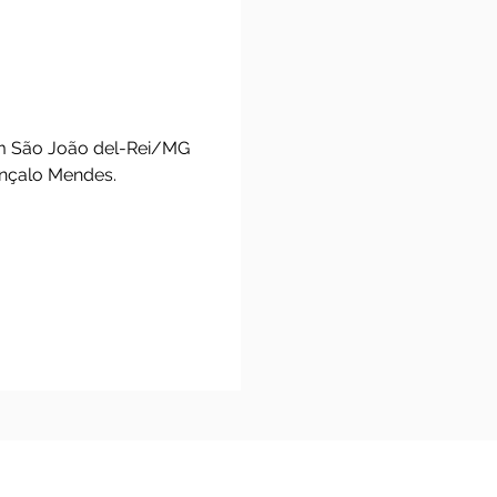
marante
x Caburu), em São João del-Rei/MG
º Capitão, Gonçalo Mendes.