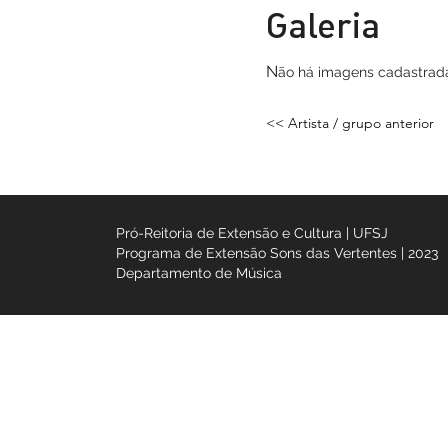
Galeria
N
ão há imagens
cada
<< Artista / grupo ant
Pró-Reitoria de Extensão e Cultura | UFSJ
Programa de Extensão Sons das Vertentes |
Departamento de Música