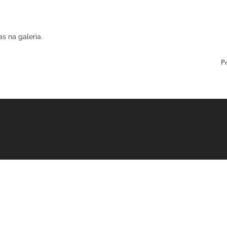
stradas na galeria.
erior
 2023