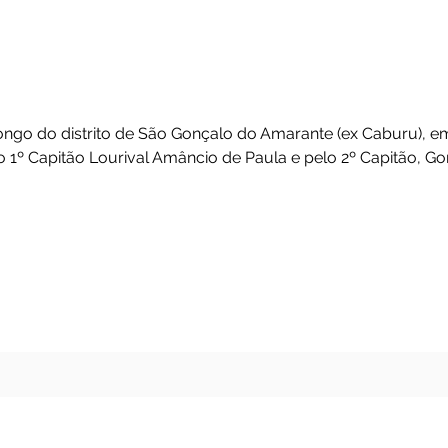
o São Gonçalo do A
 de Congo do distrito de São Gonçalo do Amarante (e
l é do 1º Capitão Lourival Amâncio de Paula e pelo 2