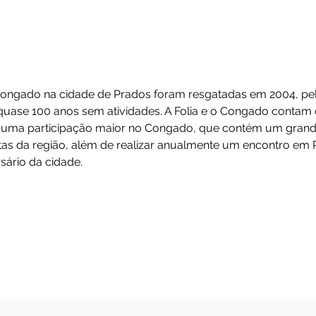
o e Folia de Prados
folia e congado na cidade de Prados foram resgatadas
, após quase 100 anos sem atividades. A Folia e o C
rém, há uma participação maior no Congado, que con
 de festas da região, além de realizar anualmente um
niversário da cidade.