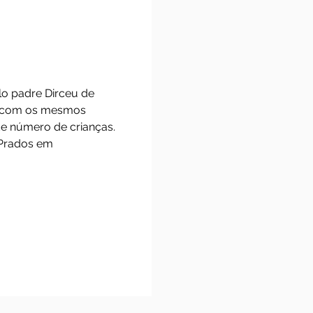
 em 2004, pelo padre Dirceu de
ongado contam com os mesmos
tém um grande número de crianças.
 encontro em Prados em