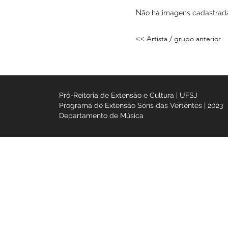
Galeria
N
ão há imagens
cada
<< Artista / grupo ant
Pró-Reitoria de Extensão e Cultura | UFSJ
Programa de Extensão Sons das Vertentes |
Departamento de Música