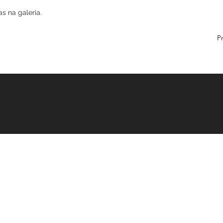
stradas na galeria.
erior
 2023