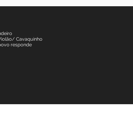
a/ Pandeiro
AS: Violão/ Cavaquinho
a e o povo responde
n