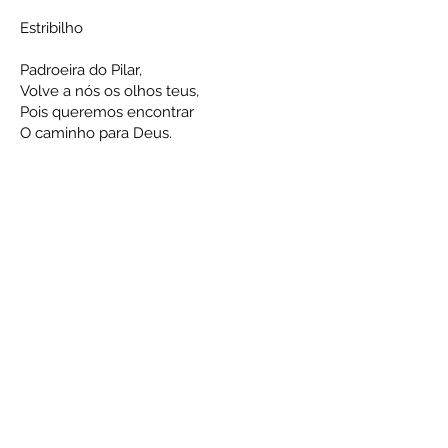
Estribilho
Padroeira do Pilar,
Volve a nós os olhos teus,
Pois queremos encontrar
O caminho para Deus.
Tens nívea a face, radiosa a fronte,
És no horizonte um lume promissor
Que descortina a rota ao caminheiro
Rumo ao Cruzeiro que transfunde amor.
Teus olhos são dois fachos de bondade
Que a humanidade vive a contemplar,
São duas fontes de real pureza
De uma beleza e um fulgor sem par.
És Mãe ternura, e a teu Jesus abraças,
Pedindo graças para o mundo incréu.
És da esperança a mais bonita imagem