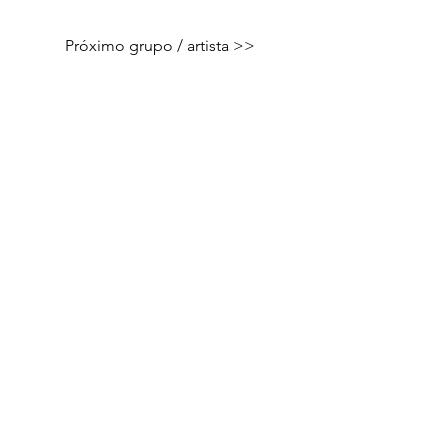
Próximo grupo / artista >>
Pró-Reitoria de Extensão e Cultura |
UFSJ
Programa de Extensão Sons das
Vertentes | 2023
Departamento de Música